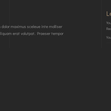
L
You
n dolor maximus sceleue inte molliser
Req
liquam erat volutpat. Praeser tempor