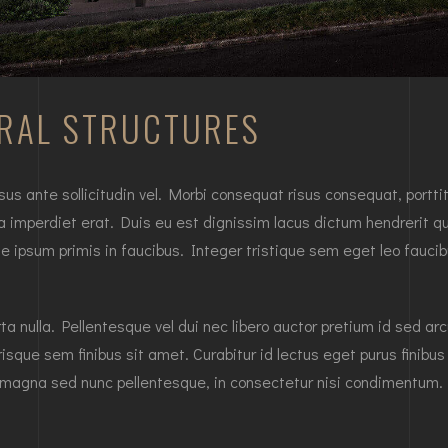
RAL STRUCTURES
ante sollicitudin vel. Morbi consequat risus consequat, porttitor
 a imperdiet erat. Duis eu est dignissim lacus dictum hendrerit qu
 ipsum primis in faucibus. Integer tristique sem eget leo faucib
rta nulla. Pellentesque vel dui nec libero auctor pretium id sed a
sque sem finibus sit amet. Curabitur id lectus eget purus finibu
magna sed nunc pellentesque, in consectetur nisi condimentum.