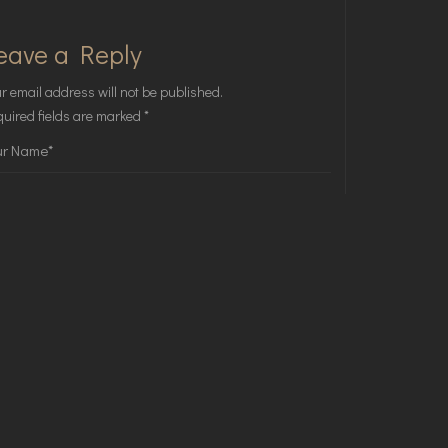
eave a Reply
r email address will not be published.
uired fields are marked
*
Save my name, email, and website in this browser for
the next time I comment.